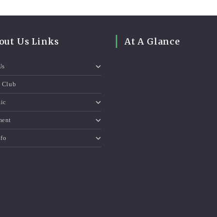
out Us Links
At A Glance
Us
e Club
ic
ment
nfo