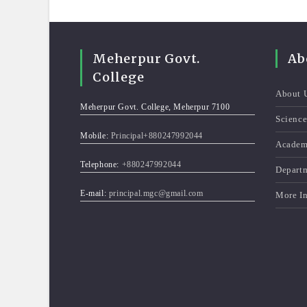
Meherpur Govt.
Ab
College
About 
Meherpur Govt. College, Meherpur 7100
Scienc
Mobile:
Principal+880247992044
Academ
Telephone:
+880247992044
Depart
E-mail:
principal.mgc@gmail.com
More I