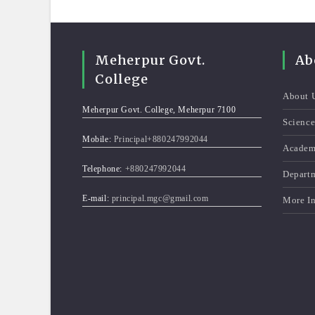
Meherpur Govt.
Ab
College
About 
Meherpur Govt. College, Meherpur 7100
Scienc
Mobile:
Principal+880247992044
Academ
Telephone:
+880247992044
Depart
E-mail:
principal.mgc@gmail.com
More I