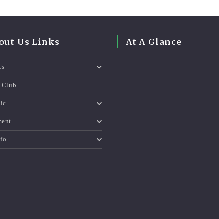
out Us Links
At A Glance
Us
e Club
ic
ment
nfo