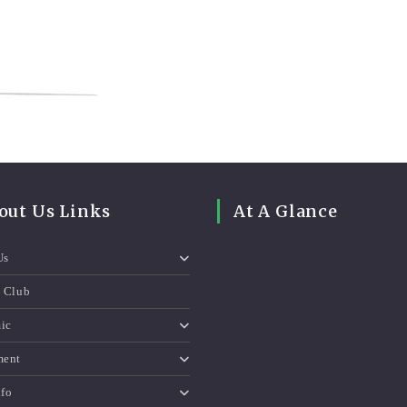
out Us Links
At A Glance
Us
e Club
ic
ment
nfo