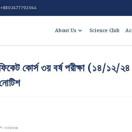
: +8802477792044
About Us
Science Club
Ac
িফিকেট কোর্স ৩য় বর্ষ পরীক্ষা (১৪/১২/২৪
ত নোটিশ