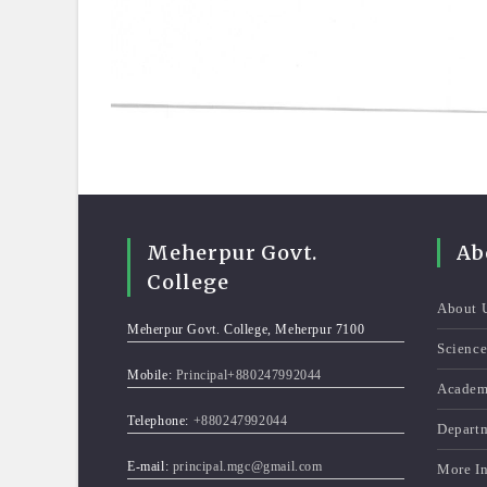
Meherpur Govt.
Ab
College
About 
Meherpur Govt. College, Meherpur 7100
Scienc
Mobile:
Principal+880247992044
Academ
Telephone:
+880247992044
Depart
E-mail:
principal.mgc@gmail.com
More I