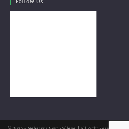
Follow Us
© 2026 -
Meherpur Govt. College
. | All Right Reserved |