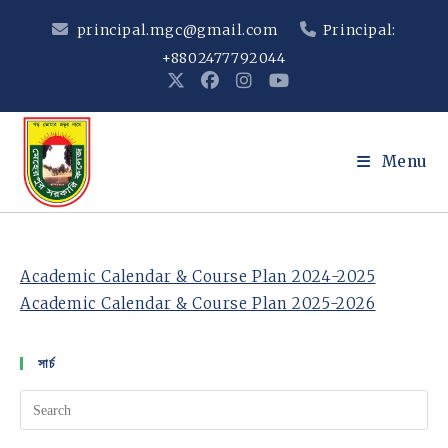
Skip
principal.mgc@gmail.com
Principal:
to
+8802477792044
content
Menu
Academic Calendar & Course Plan 2024-2025
Academic Calendar & Course Plan 2025-2026
সার্চ