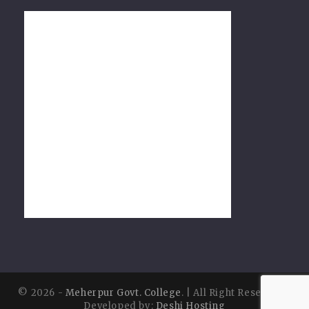
© 2026 -
Meherpur Govt. College
. | All Right Reserved |
Developed by:
Deshi Hosting