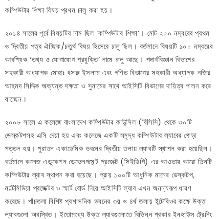
কম্পিউটার শিক্ষা বিষয় প্রথম চালু করা হয়।
২০১৪ সালের পূর্বে বিষয়টির নাম ছিল ‘কম্পিউটার শিক্ষা’। মোট ২০০ নম্বরের প্রথম
ও দ্বিতীয় পত্র ঐচ্ছিক/চতুর্থ বিষয় হিসেবে চালু ছিল। বর্তমানে বিষয়টি ১০০ নম্বরের
আবশ্যিক ‘তথ্য ও যোগাযোগ প্রযুক্তি’ নামে চালু আছে। পদার্থবিজ্ঞান বিভাগের
সহকারী অধ্যাপক মোহাঃ খসরু ইসলাম এবং গণিত বিভাগের সহকারী অধ্যাপক নজির
আহমদ সিদ্দিক অত্যন্ত দক্ষতা ও সুনামের সাথে আইসিটি বিভাগের দায়িত্ব পালন করে
যাচ্ছেন।
২০০৮ সালে এ কলেজে বাংলাদেশ কম্পিউটার কাউন্সিল (বিসিসি) থেকে ৩০টি
ডেস্কটপসহ এসি দেয়া হয় এবং কলেজে একটি সমৃদ্ধ কম্পিউটার ল্যাবের গোড়া
পত্তন হয়। পুরাতন একাডেমিক ভবনের দ্বিতীয় তলায় ল্যাবটি স্থাপন করা হয়েছিল।
বর্তমানে কলেজ এডুকেশন ডেভেলপমেন্ট প্রজেক্ট (সিইডিপি) এর আওতায় আরো তিনটি
কম্পিউটার ল্যাব স্থাপন করা হয়েছে। প্রায় ১০০টি আধুনিক মানের ডেস্কটপ,
মাল্টিমিডিয়া প্রজেক্টর ও স্মার্ট বোর্ড নিয়ে আইসিটি ল্যাব এখন অনন্যরূপ ধারণ
করেছে। পাঁচতলা বিশিষ্ট প্রশাসনিক ভবনের ৩য় ও ৪র্থ তলায় ইন্টেরিওর কক্ষে উক্ত
ল্যাবগুলো অবস্থিত। ইতোমধ্যে উক্ত ল্যাবগুলোতে বিভিন্ন প্রকার ইনহাউস ট্রেনিং