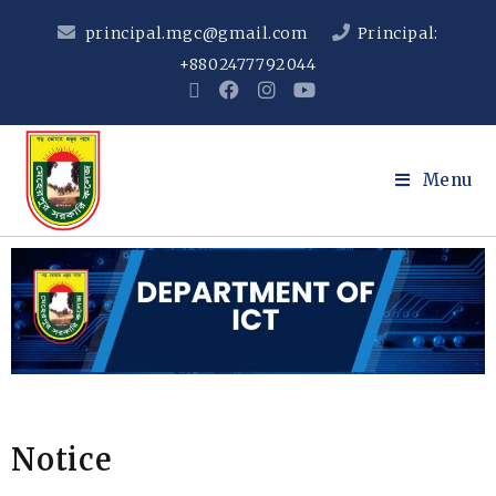
principal.mgc@gmail.com
Principal:
+8802477792044
Menu
Notice