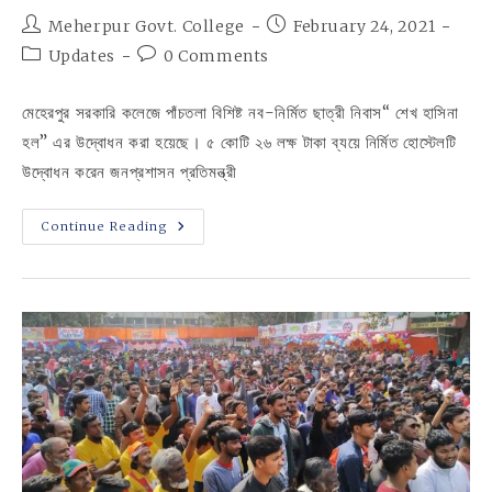
Post
Post
Meherpur Govt. College
February 24, 2021
author:
published:
Post
Post
Updates
0 Comments
category:
comments:
মেহেরপুর সরকারি কলেজে পাঁচতলা বিশিষ্ট নব-নির্মিত ছাত্রী নিবাস“ শেখ হাসিনা
হল” এর উদ্বোধন করা হয়েছে। ৫ কোটি ২৬ লক্ষ টাকা ব্যয়ে নির্মিত হোস্টেলটি
উদ্বোধন করেন জনপ্রশাসন প্রতিমন্ত্রী
মেহেরপুর
Continue Reading
সরকারি
কলেজে
শেখ
হাসিনা
হলের
উদ্বোধন