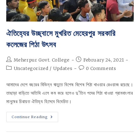
ঐতিহ্যের উচ্ছ্বাসে মুখরিত মেহেরপুর সরকারি
কলেজের পিঠা উৎসব
Post
Post
Meherpur Govt. College
February 24, 2021
author:
published:
Post
Post
Uncategorized
/
Updates
0 Comments
category:
comments:
আমাদের দেশে বছরের বিভিন্ন ঋতুতে বিশেষ বিশেষ পিঠা খাওয়ার রেওয়াজ রয়েছে।
তাছাড়া বাড়িতে অতিথি এলে কম করে হলেও দু’তিন পদের পিঠা খাওয়া গ্রামবাংলার
মানুষের চিরায়ত ঐতিহ্য হিসেবে বিবেচিত।
ঐতিহ্যের
Continue Reading
উচ্ছ্বাসে
মুখরিত
মেহেরপুর
সরকারি
কলেজের