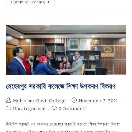
উচ্চ
Continue Reading
মাধ্যমিক
পরীক্ষা-২০২৪
এর
আইসিটি
বিষয়ের
আসন
বিন্যাস
মেহেরপুর সরকারি কলেজে শিক্ষা উপকরণ বিতরণ
Post
Post
Meherpur Govt. College
November 2, 2021
author:
published:
Post
Post
Uncategorized
0 Comments
category:
comments:
সিইডিপ প্রজেক্ট এর আওতায় মেহেরপুর সরকারি কলেজে শিক্ষা উপকরণ বিতরণ
করা হয়েছে। রবিবার দুপুরের দিকে মেহেরপুর সরকারি কলেজ একাডেমিক ভবন