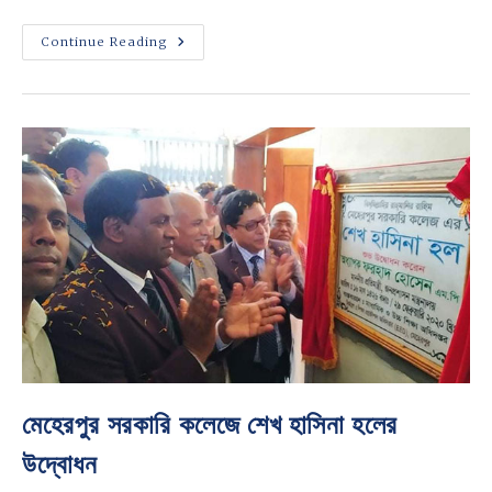
মেহেরপুর
Continue Reading
সরকারি
কলেজের
সহযোগী
অধ্যাপক
এস.এম.
গোলাম
মোস্তফাকে
সম্মাননা
প্রদান
মেহেরপুর সরকারি কলেজে শেখ হাসিনা হলের
উদ্বোধন