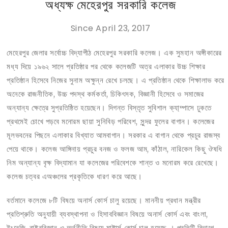
অধ্যক্ষ মেহেরপুর সরকারি কলেজ
Since April 23, 2017
মেহেরপুর জেলার সর্বোচ্চ বিদ্যাপীঠ মেহেরপুর সরকারি কলেজ। এক সুমহান অঙ্গীকারের
মধ্য দিয়ে ১৯৬২ সালে প্রতিষ্ঠার পর থেকে কলেজটি অত্র এলাকার উচ্চ শিক্ষার
প্রতিষ্ঠান হিসেবে নিজের সুনাম অক্ষুন্ন রেখে চলছে। এ প্রতিষ্ঠান থেকে শিক্ষালাভ করে
অনেকে রাজনীতিক, উচ্চ পদস্থ কর্মকর্তা, চিকিৎসক, বিজ্ঞানী হিসেবে ও সমাজের
অন্যান্য ক্ষেত্রে সুপ্রতিষ্ঠিত হয়েছেন। দিগন্ত বিস্তৃত সুবিশাল ক্যা্ম্পাসে ঢুকতে
প্রথমেই চোখে পড়বে মনোরম ছায়া সুনিবিড় পরিবেশ, সুন্দর ফুলের বাগান। কলেজের
মূলভবনের পিছনে এলাকার বিখ্যাত আমবাগান। সরকার এ বাগান থেকে প্রচুর রাজস্ব
পেয়ে থাকে। কলেজ আঙ্গিনায় প্রচুর বনজ ও ফলজ আম, কাঁঠাল, নারিকেল কিছু ঔষধি
নিম অন্যান্য বৃক্ষ বিদ্যামান যা কলেজের পরিবেশকে শান্ত ও মনোরম করে রেখেছে।
কলেজ চত্বর এঅঞ্চলের প্রকৃতিকে ধারণ করে আছে।
বর্তমানে কলেজে ৮টি বিষয়ে অনার্স কোর্স চালু রয়েছে। মাননীয় প্রধান মন্ত্রীর
প্রতিশ্রুতি অনুযায়ী ব্যবস্থাপনা ও হিসাববিজ্ঞান বিষয়ে অনার্স কোর্স এবং বাংলা,
ইংরেজি, রাষ্ট্রবিজ্ঞান ও অর্থনীতি বিষয়ে মাষ্টার্স কোর্স চালু হয়েছে । প্রতিটি বিভাগে