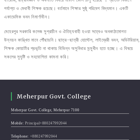
পর্যাপ্ত ও মেধাবী শিক্ষক রয়েছে। বর্তমানে শিক্ষার সুষ্ঠূ পরিবেশ বিদ্যমান। একটি
একাডেমিক ভবন নিমার্ণাধীন।
মেহেরপুর সরকারি কলেজ সুপ্রাচীন ও ঐতিহ্যবাহী হওয়া সত্বেও অবকাঠামোগত
উন্নয়ন কাঙ্খিত মানে পৌঁছায়নি। ছাত্র-ছাত্রী হোস্টেল, লাইব্রেরী ভবন, অডিটরিয়াম,
শিক্ষক কোয়ার্টার প্রভৃতি না থাকায় বিভিন্ন অসুবিধার সন্মুখীন হতে হচ্ছে। এ বিষয়ে
সকলের সুদৃ্ষ্টি ও সহযোগিতা কামনা করি।
Meherpur Govt. College
Meherpur Govt. College, Meherpur 7100
Mobile:
Principal+880247992044
Telephone:
+880247992044