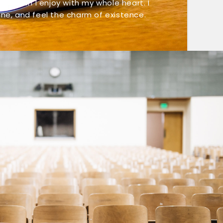
ng which I enjoy with my whole heart. I
ne, and feel the charm of existence.