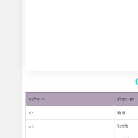
ক্রমিক নং
বইয়ের নাম
০১
বাংলা
০২
ইংরেজি