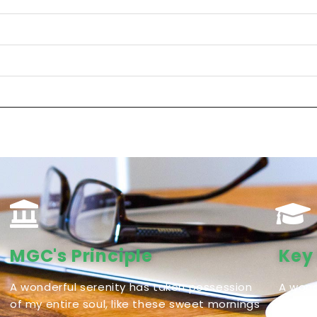
MGC's Principle
Key
A wonderful serenity has taken possession
A wond
of my entire soul, like these sweet mornings
of my 