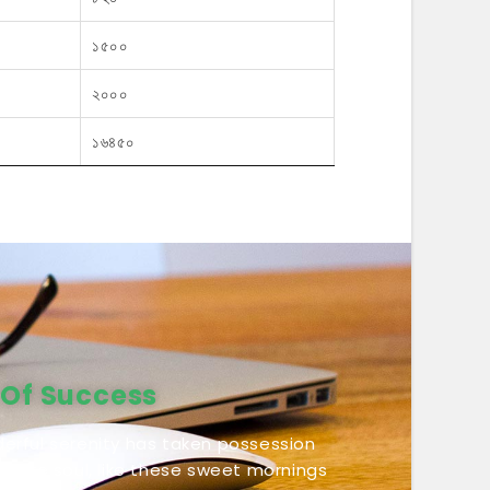
১৫০০
২০০০
১৬৪৫০
 Of Success
erful serenity has taken possession
entire soul, like these sweet mornings