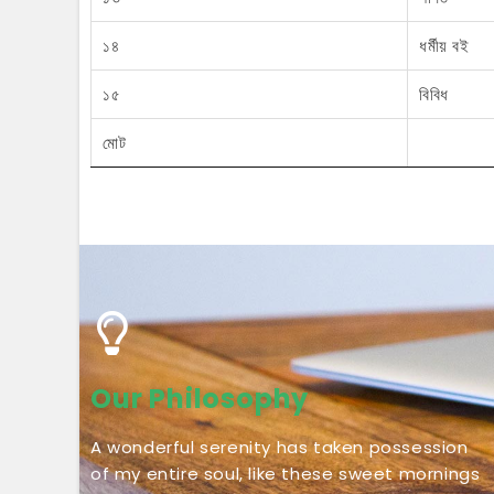
১৪
ধর্মীয় বই
১৫
বিবিধ
মোট
Our Philosophy
A wonderful serenity has taken possession
of my entire soul, like these sweet mornings