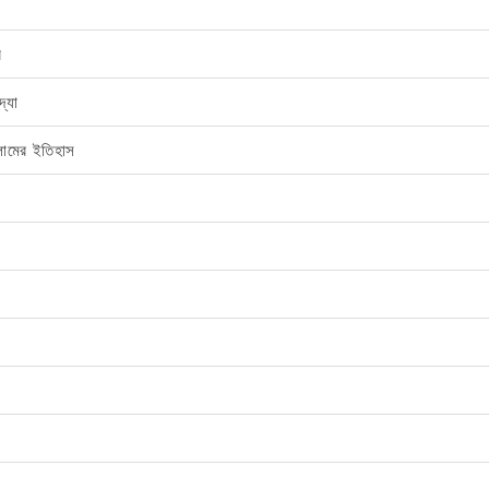
ি
দ্যা
ামের ইতিহাস