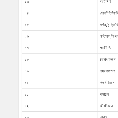
০৩
আইসিটি
০৪
পৌরনীতি/রাব
০৫
দর্শন/যুক্তিবি
০৬
ইতিহাস/ইসল
০৭
অর্থনীতি
০৮
হিসাববিজ্ঞান
০৯
ব্যবস্থাপনা
১০
পদার্থবিজ্ঞান
১১
রসায়ন
১২
জীববিজ্ঞান
১৩
গণিত