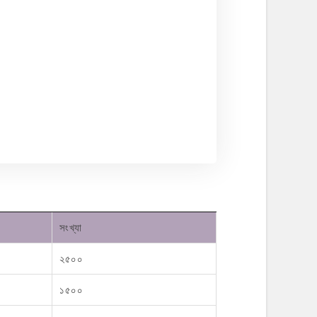
সংখ্যা
২৫০০
১৫০০