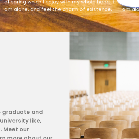
of spring which I enjoy with my whole heart. I
of spri
am alone, and feel the charm of existence.
am alo
e graduate and
niversity like,
y. Meet our
arn more about our