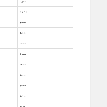
২৮০
১২০০
৮০০
৯০০
৯০০
৮০০
৬০০
৯০০
৮০০
৯৫০
৮২০