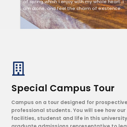
of spring which I enjoy with my whole heart. I
am alone, and feel the charm of existence.
Special Campus Tour
Campus on a tour designed for prospectiv
professional students. You will see how our u
facilities, studenst and life in this universit
graduate admissions representative to le