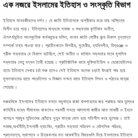
এক নজরে ইসলামের ইতিহাস ও সংস্কৃতি বিভাগ
ইতিহাস মানবজীবনের দর্শন। যে জাতি ইতিহাসকে অস্বীকার করে তার অস্তিত্ব
বিলীন হয়ে পড়ে। ইতিহাসের মাধ্যমে সমাজ ও সভ্যতার কৃর্তিমান অতীত,
ঐশ^র্যমন্ডিত সাংস্কৃতিক কর্মকান্ডের দলিল, নানান জাতি গোষ্টির জন্ম বিকাশ বৃন্তান্ত
সম্পর্কে তথ্য পাওয়া যায়। প্রাচীনকালে মিশরীয়, সুমেরীয়, ব্যবিলনীয়, হিব্রæ ও
গ্রীক সভ্যতার যে বিকাশ ঘটেছিল, সেই অতীত ও বর্তমান সভ্যতার সাথে মুসলিম
সভ্যতার সেতু বন্ধন তৈরী হয়েছে। প্রাতিষ্ঠানিক ভাবে থুকিডাইডিস ও হেরোডেটাসের
হাতে ইতিহাস লেখার চর্চা শুরু হলেও সেই ইতিহাস অনেক চড়াই উৎরাই পার হয়ে
মুসলমানদের হাতে পদ্ধতিগত ও বিজ্ঞান সম্মত ভাবে ইতিহাস লিখন ও পঠনের মাত্রা
পেয়েছে।
শুরুরদিকে ইসলামের ইতিহাস বলতে শুধুমাত্র রাজা বাদশাহদের জয় পরাজয় আর যুদ্ধের
কাহিনীর মধ্যে সীমাবদ্ধ থাকলেও পরবর্তী সময়ে আল্লামা জারীর আত তাবারী ও ইবনে
খালদুন প্রমুখ পন্ডিতদের ছোঁয়ায় নুতুন মাত্রা যোগ হয়ে গতিশীল করে তুলেছে। তাই
সমাজ,অর্থনীতি,ইসলামী ব্যাংকিং, প্রাচীন সভ্যতা পরিবেশ ও ভৌগলিক পরিচয়,
প্রত্নতত্ব, স্থাপত্য ও চিত্রকলার মত আকর্ষণীয় বিষয়গুলি দিয়ে ইসলামের ইতিহাস