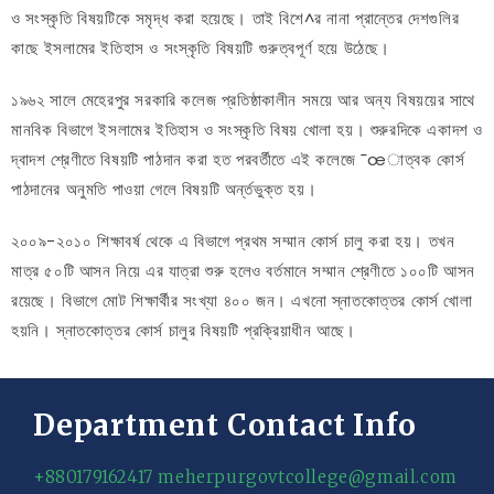
ও সংস্কৃতি বিষয়টিকে সমৃদ্ধ করা হয়েছে। তাই বিশে^র নানা প্রান্তের দেশগুলির
কাছে ইসলামের ইতিহাস ও সংস্কৃতি বিষয়টি গুরুত্বপূর্ণ হয়ে উঠেছে।
১৯৬২ সালে মেহেরপুর সরকারি কলেজ প্রতিষ্ঠাকালীন সময়ে আর অন্য বিষয়য়ের সাথে
মানবিক বিভাগে ইসলামের ইতিহাস ও সংস্কৃতি বিষয় খোলা হয়। শুরুরদিকে একাদশ ও
দ্বাদশ শ্রেণীতে বিষয়টি পাঠদান করা হত পরবর্তীতে এই কলেজে ¯œাত্বক কোর্স
পাঠদানের অনুমতি পাওয়া গেলে বিষয়টি অর্ন্তভুক্ত হয়।
২০০৯-২০১০ শিক্ষাবর্ষ থেকে এ বিভাগে প্রথম সম্মান কোর্স চালু করা হয়। তখন
মাত্র ৫০টি আসন নিয়ে এর যাত্রা শুরু হলেও বর্তমানে সম্মান শ্রেণীতে ১০০টি আসন
রয়েছে। বিভাগে মোট শিক্ষার্থীর সংখ্যা ৪০০ জন। এখনো স্নাতকোত্তর কোর্স খোলা
হয়নি। স্নাতকোত্তর কোর্স চালুর বিষয়টি প্রক্রিয়াধীন আছে।
Department Contact Info
+880179162417
meherpurgovtcollege@gmail.com