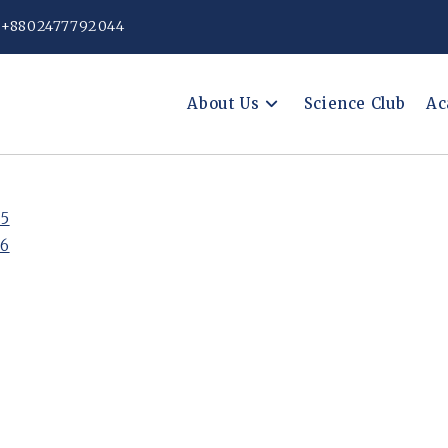
: +8802477792044
About Us
Science Club
Ac
25
26