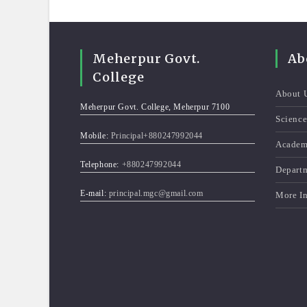
Meherpur Govt.
Ab
College
About 
Meherpur Govt. College, Meherpur 7100
Scienc
Mobile:
Principal+880247992044
Academ
Telephone:
+880247992044
Depart
E-mail:
principal.mgc@gmail.com
More I