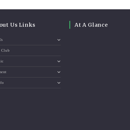
out Us Links
At A Glance
Us
e Club
ic
ment
nfo