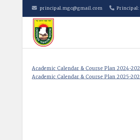
Skip
principal.mgc@gmail.com
Principal
to
content
Academic Calendar & Course Plan 2024-20
Academic Calendar & Course Plan 2025-20