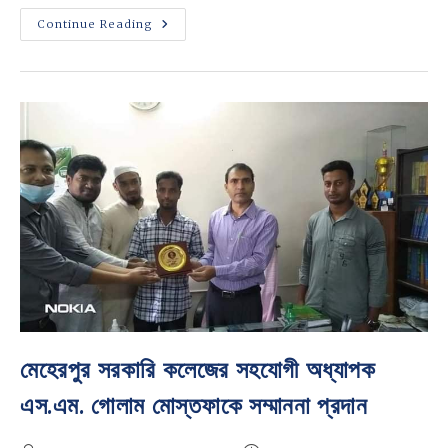
মেহেরপুর
Continue Reading
সরকারি
কলেজের
অর্থনীতি
বিভাগের
অনার্স
১ম
বর্ষের
শিক্ষার্থীদের
বরণ
মেহেরপুর সরকারি কলেজের সহযোগী অধ্যাপক
এস.এম. গোলাম মোস্তফাকে সম্মাননা প্রদান