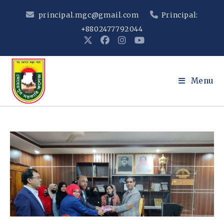
Skip
principal.mgc@gmail.com
Principal:
to
+8802477792044
content
Menu