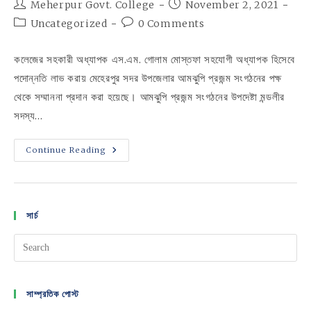
Post
Post
Meherpur Govt. College
November 2, 2021
author:
published:
Post
Post
Uncategorized
0 Comments
category:
comments:
কলেজের সহকারী অধ্যাপক এস.এম. গোলাম মোস্তফা সহযোগী অধ্যাপক হিসেবে
পদোন্নতি লাভ করায় মেহেরপুর সদর উপজেলার আমঝুপি প্রজন্ম সংগঠনের পক্ষ
থেকে সম্মাননা প্রদান করা হয়েছে। আমঝুপি প্রজন্ম সংগঠনের উপদেষ্টা মন্ডলীর
সদস্য…
মেহেরপুর
Continue Reading
সরকারি
কলেজের
সহযোগী
অধ্যাপক
এস.এম.
গোলাম
সার্চ
মোস্তফাকে
সম্মাননা
প্রদান
সাম্প্রতিক পোস্ট