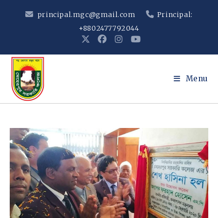
Skip
principal.mgc@gmail.com
Principal:
to
+8802477792044
content
Menu