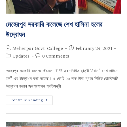
মেহেরপুর সরকারি কলেজে শেখ হাসিনা হলের
উদ্বোধন
Post
Post
Meherpur Govt. College
February 24, 2021
author:
published:
Post
Post
Updates
0 Comments
category:
comments:
মেহেরপুর সরকারি কলেজে পাঁচতলা বিশিষ্ট নব-নির্মিত ছাত্রী নিবাস“ শেখ হাসিনা
হল” এর উদ্বোধন করা হয়েছে। ৫ কোটি ২৬ লক্ষ টাকা ব্যয়ে নির্মিত হোস্টেলটি
উদ্বোধন করেন জনপ্রশাসন প্রতিমন্ত্রী
মেহেরপুর
Continue Reading
সরকারি
কলেজে
শেখ
হাসিনা
হলের
উদ্বোধন