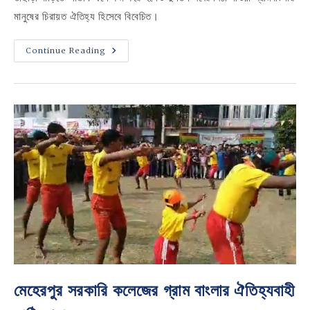
মানুষের চিরায়ত ঐতিহ্য হিসেবে বিবেচিত।
ঐতিহ্যের
Continue Reading
উচ্ছ্বাসে
মুখরিত
মেহেরপুর
সরকারি
কলেজের
পিঠা
উৎসব
মেহেরপুর সরকারি কলেজের গ্রাম বাংলার ঐতিহ্যবাহী