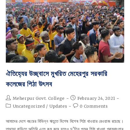
ঐতিহ্যের উচ্ছ্বাসে মুখরিত মেহেরপুর সরকারি
কলেজের পিঠা উৎসব
Post
Post
Meherpur Govt. College
February 24, 2021
author:
published:
Post
Post
Uncategorized
/
Updates
0 Comments
category:
comments:
আমাদের দেশে বছরের বিভিন্ন ঋতুতে বিশেষ বিশেষ পিঠা খাওয়ার রেওয়াজ রয়েছে।
তাছাড়া বাড়িতে অতিথি এলে কম করে হলেও দু’তিন পদের পিঠা খাওয়া গ্রামবাংলার