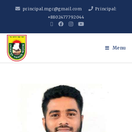
principal.mgc@gmail.com
Principal:
+8802477792044
Menu