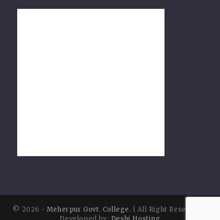
© 2026 -
Meherpur Govt. College
. | All Right Reserved |
Developed by:
Deshi Hosting