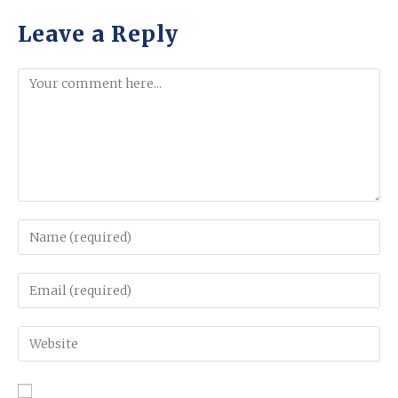
Leave a Reply
Comment
Enter
your
name
Enter
or
your
username
email
Enter
to
address
your
comment
to
website
comment