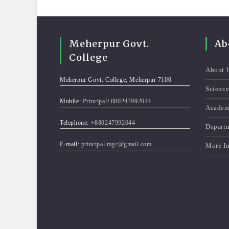
Meherpur Govt.
Ab
College
About 
Meherpur Govt. College, Meherpur 7100
Scienc
Mobile:
Principal+880247992044
Academ
Telephone:
+880247992044
Depart
E-mail:
principal.mgc@gmail.com
More I