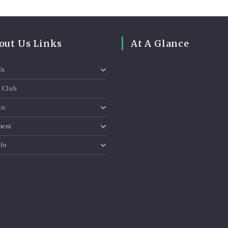
out Us Links
At A Glance
Us
e Club
ic
ment
nfo