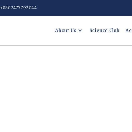
: +8802477792044
About Us
Science Club
Ac