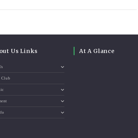
out Us Links
At A Glance
Us
e Club
ic
ment
nfo