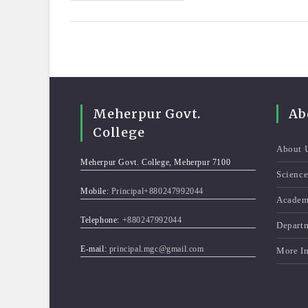
কলেজের
সহযোগী
অধ্যাপক
এস.এম.
গোলাম
মোস্তফাকে
সম্মাননা
প্রদান
Meherpur Govt.
Ab
College
About 
Meherpur Govt. College, Meherpur 7100
Scienc
Mobile:
Principal+880247992044
Academ
Telephone:
+880247992044
Depart
E-mail:
principal.mgc@gmail.com
More I