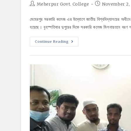
Post
Post
Meherpur Govt. College
November 2,
author:
published:
মেহেরপুর সরকারি কলেজ এর উদ্যোগে জাতীয় বিশ্ববিদ্যালয়ের অধীনে মে
হয়েছে। বৃহস্পতিবার দুপুরের দিকে সরকারি কলেজ মিলনায়তনে বরণ অন
মেহেরপুর
Continue Reading
সরকারি
কলেজের
অর্থনীতি
বিভাগের
অনার্স
১ম
বর্ষের
শিক্ষার্থীদের
বরণ