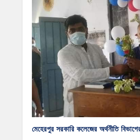
মেহেরপুর সরকারি কলেজের অর্থনীতি বিভাগের অন