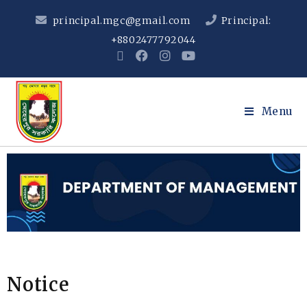
principal.mgc@gmail.com
Principal:
+8802477792044
Menu
Notice