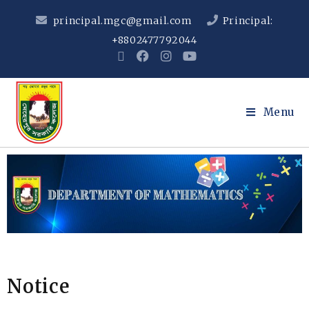
principal.mgc@gmail.com
Principal:
+8802477792044
Menu
Notice