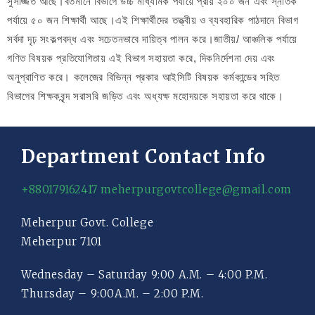
সুসজ্জিত আছে।বর্তমানে বিভাগে উচ্চ মাধ্যমিক পর্যায়ে প্রায় ২০০ জন এবং স্নাতক
পর্যায়ে ৫০ জন শিক্ষার্থী আছে।এই শিক্ষার্থীদের তত্ত্বীয় ও ব্যবহারিক পাঠদানে বিভাগ
সর্বদা দৃঢ় সংকল্পবদ্ধ এবং সচেতনভাবে দায়িত্ব পালন করে।জাতীয়/ আঞ্চলিক পর্যায়ে
গণিত বিষয়ক প্রতিযোগিতায় এই বিভাগ সহায়তা করে, দিকনির্দেশনা দেয় এবং
অনুপ্রাণিত করে। কলেজের বিভিন্ন প্রকার আইসিটি বিষয়ক কর্মকান্ডের সহিত
বিভাগের শিক্ষকবৃন্দ সরাসরি জড়িত এবং অধ্যক্ষ মহোদয়কে সহায়তা করে থাকে।
Department Contact Info
+880179162417
meherpurgovtcollege@gmail.com
Meherpur Govt. College
Meherpur 7101
Wednesday – Saturday 9:00 A.M. – 4:00 P.M.
Thursday – 9:00A.M. – 2:00 P.M.