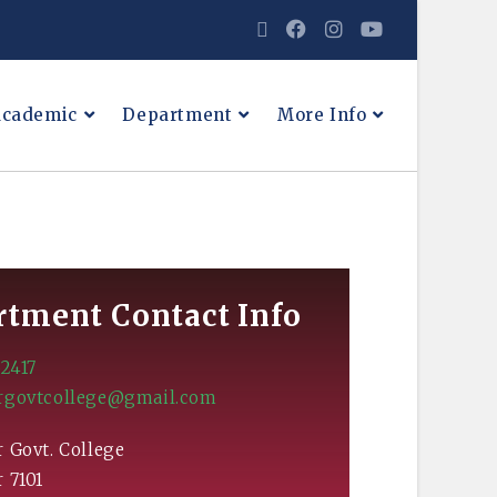
cademic
Department
More Info
tment Contact Info
2417
govtcollege@gmail.com
 Govt. College
 7101