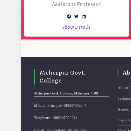
Assistant Professor
Show Details
Meherpur Govt.
Ab
College
About 
Meherpur Govt. College, Meherpur 7100
Scienc
Mobile:
Principal+880247992044
Academ
Telephone:
+880247992044
Depart
E-mail:
principal.mgc@gmail.com
More I