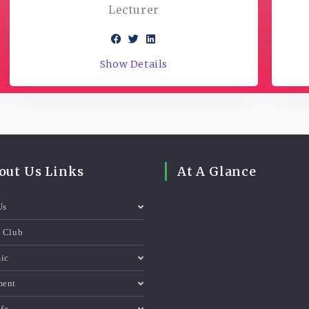
Lecturer
Show Details
out Us Links
At A Glance
Us
e Club
ic
ment
nfo