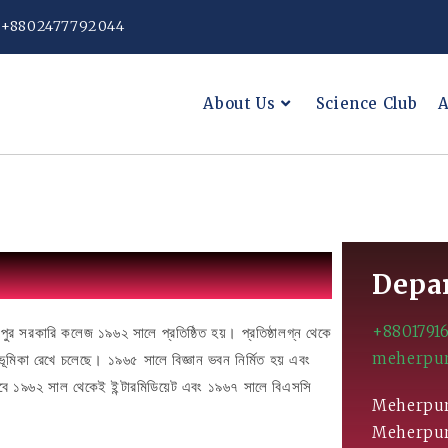
: +8802477792044
About Us
Science Club
A
Depar
+88017916
েহেরপুর সরকারি কলেজ ১৯৬২ সালে প্রতিষ্ঠিত হয়। প্রতিষ্ঠালগ্ন থেকে
meherpur
 ভূমিকা রেখে চলেছে। ১৯৬৫ সালে বিজ্ঞান ভবন নির্মিত হয় এবং
। তবে ১৯৬২ সাল থেকেই ইন্টারমিডিয়েট এবং ১৯৬৭ সালে বিএসসি
Meherpur
Meherpur