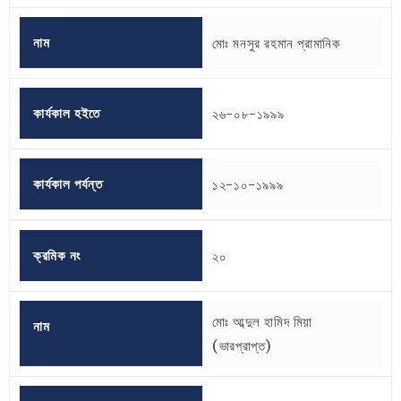
নাম
মোঃ মনসুর রহমান প্রামানিক
কার্যকাল হইতে
২৬-০৮-১৯৯৯
কার্যকাল পর্যন্ত
১২-১০-১৯৯৯
ক্রমিক নং
২০
মোঃ আব্দুল হামিদ মিয়া
নাম
(ভারপ্রাপ্ত)