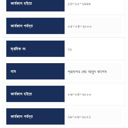
কার্যকাল হইতে
১৩-১০-১৯৯৯
কার্যকাল পর্যন্ত
০৫-০৪-২০০০
ক্রমিক নং
২১
নাম
প্রফেসর মোঃ আবুল কাশেম
কার্যকাল হইতে
০৬-০৪-২০০০
কার্যকাল পর্যন্ত
২৯-০৬-২০০১