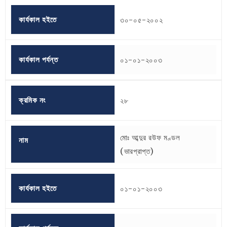
কার্যকাল হইতে
৩০-০৫-২০০২
কার্যকাল পর্যন্ত
০১-০১-২০০৩
ক্রমিক নং
২৮
মোঃ আব্দুর রউফ মণ্ডল
নাম
(ভারপ্রাপ্ত)
কার্যকাল হইতে
০১-০১-২০০৩