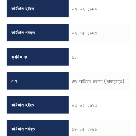
কার্যকাল হইতে
০৭-০২-১৯৮৯
কার্যকাল পর্যন্ত
০২-০৫-১৯৯৩
ক্রমিক নং
১০
নাম
মোঃ আতিয়ার রহমান (ভারপ্রাপ্ত)
কার্যকাল হইতে
০৩-০৫-১৯৯৩
কার্যকাল পর্যন্ত
১৮-০৫-১৯৯৩