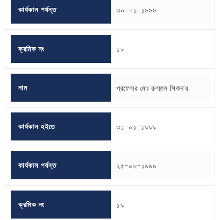
কার্যকাল পর্যন্ত
৩০-০১-১৯৯৯
ক্রমিক নং
১৮
নাম
প্রফেসর মোঃ রুস্তম শিকদার
কার্যকাল হইতে
৩১-০১-১৯৯৯
কার্যকাল পর্যন্ত
২৫-০৮-১৯৯৯
ক্রমিক নং
১৯