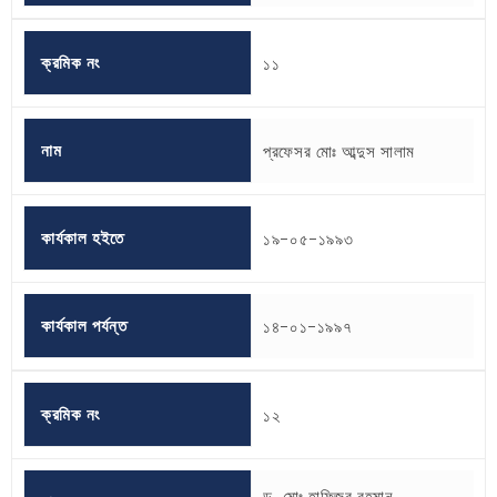
ক্রমিক নং
১১
নাম
প্রফেসর মোঃ আব্দুস সালাম
কার্যকাল হইতে
১৯-০৫-১৯৯৩
কার্যকাল পর্যন্ত
১৪-০১-১৯৯৭
ক্রমিক নং
১২
ড. মোঃ হাফিজুর রহমান