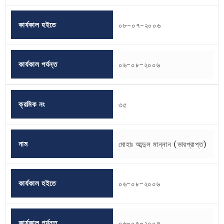
কার্যকাল হইতে
০৮-০৭-২০০৬
কার্যকাল পর্যন্ত
০৬-০৮-২০০৬
ক্রমিক নং
৩৫
নাম
মোহাঃ আব্দুল মান্নান (ভারপ্রাপ্ত)
কার্যকাল হইতে
০৬-০৮-২০০৬
কার্যকাল পর্যন্ত
০৬-০৫-২০০৭