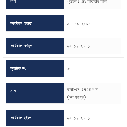
নাম
প্রফেসর মোঃ আতাহার আলী
কার্যকাল হইতে
০৮-১১-২০০১
কার্যকাল পর্যন্ত
২২-১১-২০০১
ক্রমিক নং
২৪
ক্যাপ্টেন এসএম শফি
নাম
(ভারপ্রাপ্ত)
কার্যকাল হইতে
২২-১১-২০০১