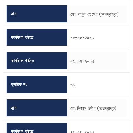
নাম
শেখ আবুল হোসেন (ভারপ্রাপ্ত)
কার্যকাল হইতে
১৬-০৪-২০০৫
কার্যকাল পর্যন্ত
২৬-০৪-২০০৫
ক্রমিক নং
৩১
নাম
মোঃ নিজাম উদ্দীন (ভারপ্রাপ্ত)
কার্যকাল হইতে
২৬-০৪-২০০৫