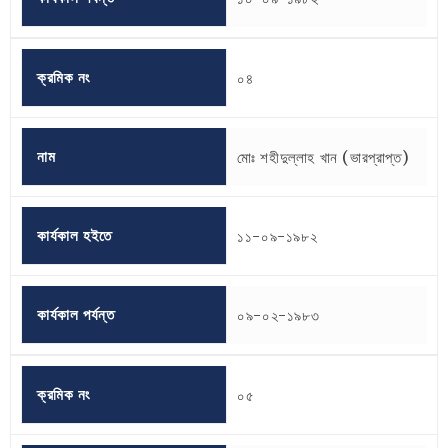
ক্রমিক নং
০৪
নাম
মোঃ শহীদুল্লাহ খান (ভারপ্রাপ্ত)
কার্যকাল হইতে
১১-০৯-১৯৮২
কার্যকাল পর্যন্ত
০৯-০২-১৯৮৩
ক্রমিক নং
০৫