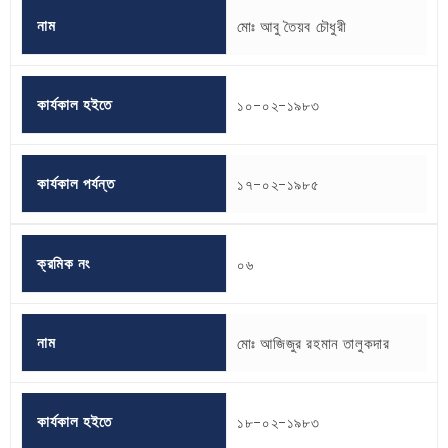
নাম
মোঃ আবু তৈয়ব চৌধুরী
কার্যকাল হইতে
১০-০২-১৯৮৩
কার্যকাল পর্যন্ত
১৭-০২-১৯৮৫
ক্রমিক নং
০৬
নাম
মোঃ আজিজুর রহমান তালুকদার
কার্যকাল হইতে
১৮-০২-১৯৮৩