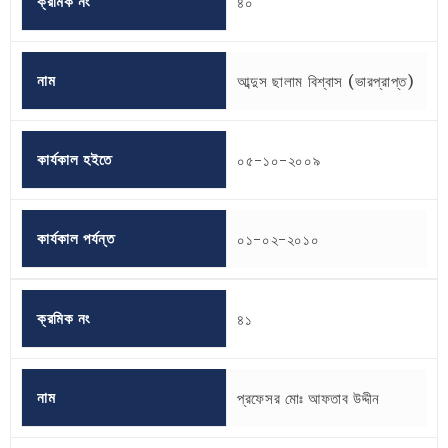
ক্রমিক নং
৪০
নাম
আব্দুস ছালাম বিশ্বাস (ভারপ্রাপ্ত)
কার্যকাল হইতে
০৫-১০-২০০৯
কার্যকাল পর্যন্ত
০১-০২-২০১০
ক্রমিক নং
৪১
নাম
প্রফেসর মোঃ আফতাব উদ্দীন