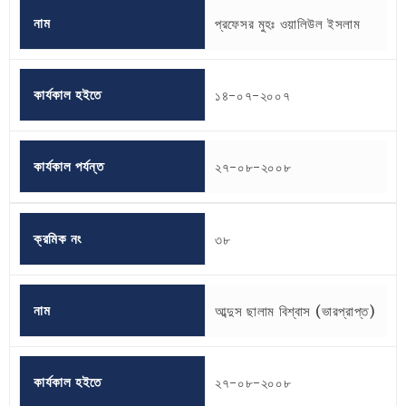
নাম
প্রফেসর মুহঃ ওয়ালিউল ইসলাম
কার্যকাল হইতে
১৪-০৭-২০০৭
কার্যকাল পর্যন্ত
২৭-০৮-২০০৮
ক্রমিক নং
৩৮
নাম
আব্দুস ছালাম বিশ্বাস (ভারপ্রাপ্ত)
কার্যকাল হইতে
২৭-০৮-২০০৮