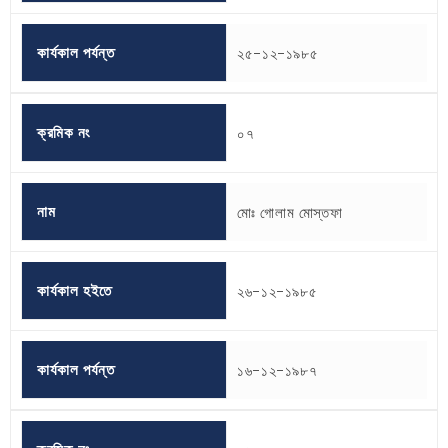
কার্যকাল পর্যন্ত
২৫-১২-১৯৮৫
ক্রমিক নং
০৭
নাম
মোঃ গোলাম মোস্তফা
কার্যকাল হইতে
২৬-১২-১৯৮৫
কার্যকাল পর্যন্ত
১৬-১২-১৯৮৭