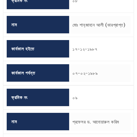
ক্রমিক নং
০৮
নাম
মোঃ শাহ্‌জাহান আলী (ভারপ্রাপ্ত)
কার্যকাল হইতে
১৭-১২-১৯৮৭
কার্যকাল পর্যন্ত
০৭-০২-১৯৮৯
ক্রমিক নং
০৯
নাম
প্রফেসর ড. আনোয়ারুল করিম