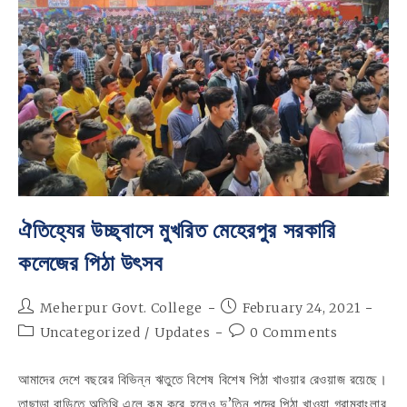
ঐতিহ্যের উচ্ছ্বাসে মুখরিত মেহেরপুর সরকারি
কলেজের পিঠা উৎসব
Post
Post
Meherpur Govt. College
February 24, 2021
author:
published:
Post
Post
Uncategorized
/
Updates
0 Comments
category:
comments:
আমাদের দেশে বছরের বিভিন্ন ঋতুতে বিশেষ বিশেষ পিঠা খাওয়ার রেওয়াজ রয়েছে।
তাছাড়া বাড়িতে অতিথি এলে কম করে হলেও দু’তিন পদের পিঠা খাওয়া গ্রামবাংলার