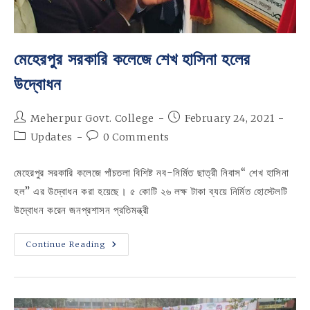
মেহেরপুর সরকারি কলেজে শেখ হাসিনা হলের
উদ্বোধন
Post
Post
Meherpur Govt. College
February 24, 2021
author:
published:
Post
Post
Updates
0 Comments
category:
comments:
মেহেরপুর সরকারি কলেজে পাঁচতলা বিশিষ্ট নব-নির্মিত ছাত্রী নিবাস“ শেখ হাসিনা
হল” এর উদ্বোধন করা হয়েছে। ৫ কোটি ২৬ লক্ষ টাকা ব্যয়ে নির্মিত হোস্টেলটি
উদ্বোধন করেন জনপ্রশাসন প্রতিমন্ত্রী
মেহেরপুর
Continue Reading
সরকারি
কলেজে
শেখ
হাসিনা
হলের
উদ্বোধন