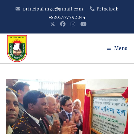
Skip
principal.mgc@gmail.com
Principal:
to
+8802477792044
content
Menu