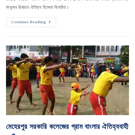
মানুষের চিরায়ত ঐতিহ্য হিসেবে বিবেচিত।
ঐতিহ্যের
Continue Reading
উচ্ছ্বাসে
মুখরিত
মেহেরপুর
সরকারি
কলেজের
পিঠা
উৎসব
মেহেরপুর সরকারি কলেজের গ্রাম বাংলার ঐতিহ্যবাহী