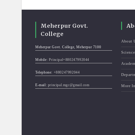
Meherpur Govt.
Ab
College
About 
Meherpur Govt. College, Meherpur 7100
Scienc
Mobile:
Principal+880247992044
Academ
Telephone:
+880247992044
Depart
E-mail:
principal.mgc@gmail.com
More I