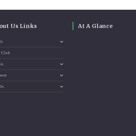
out Us Links
At A Glance
Us
e Club
ic
ment
nfo