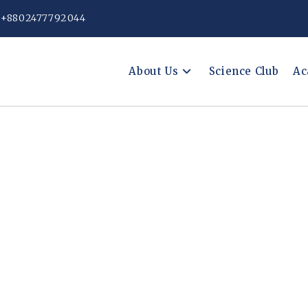
: +8802477792044
About Us
Science Club
Ac