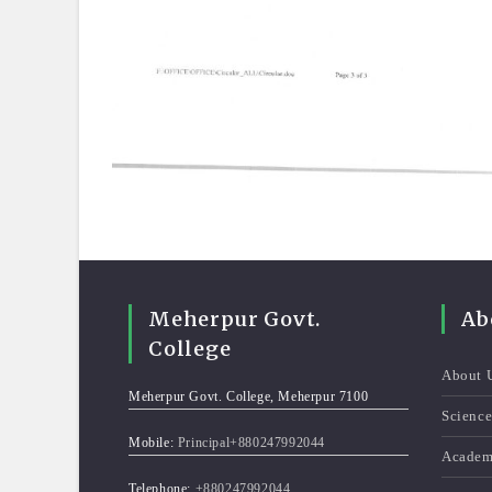
Meherpur Govt.
Ab
College
About 
Meherpur Govt. College, Meherpur 7100
Scienc
Mobile:
Principal+880247992044
Academ
Telephone:
+880247992044