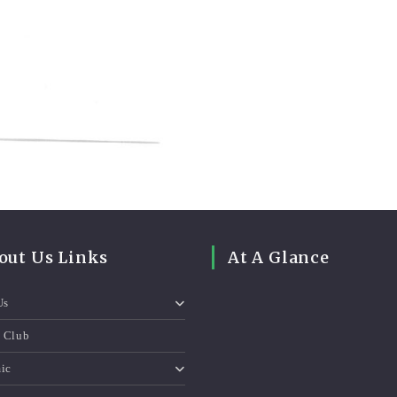
out Us Links
At A Glance
Us
e Club
ic