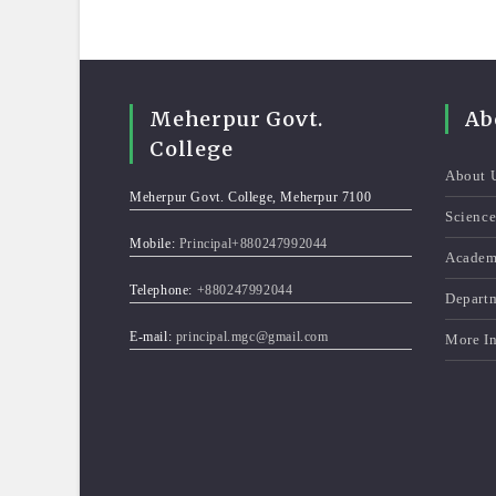
Meherpur Govt.
Ab
College
About 
Meherpur Govt. College, Meherpur 7100
Scienc
Mobile:
Principal+880247992044
Academ
Telephone:
+880247992044
Depart
E-mail:
principal.mgc@gmail.com
More I