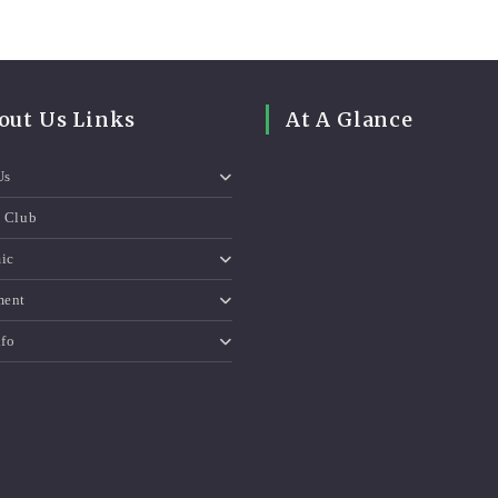
out Us Links
At A Glance
Us
e Club
ic
ment
nfo