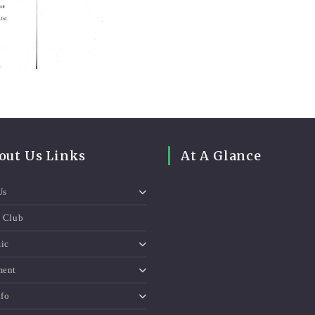
out Us Links
At A Glance
Us
e Club
ic
ment
nfo