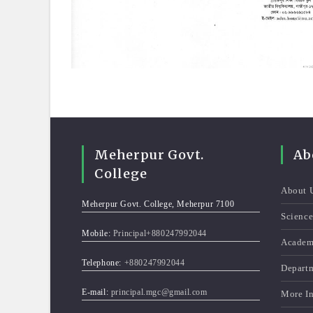
Meherpur Govt.
Ab
College
About 
Meherpur Govt. College, Meherpur 7100
Scienc
Mobile:
Principal+880247992044
Academ
Telephone:
+880247992044
Depart
E-mail:
principal.mgc@gmail.com
More I