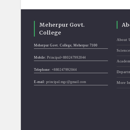
Meherpur Govt.
Ab
College
About 
Meherpur Govt. College, Meherpur 7100
Scienc
Mobile:
Principal+880247992044
Academ
Telephone:
+880247992044
Depart
E-mail:
principal.mgc@gmail.com
More I