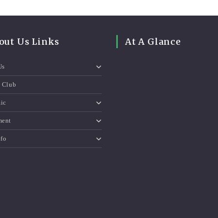
out Us Links
At A Glance
Us
e Club
ic
ment
nfo