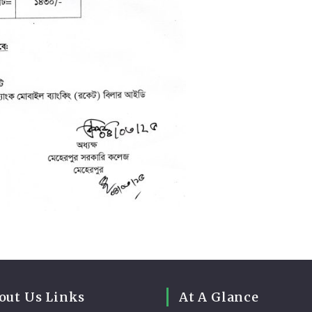
out Us Links
At A Glance