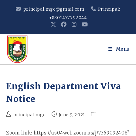
Skip
principal.mgc@gmail.com
Principal:
to
+8802477792044
content
Menu
English Department Viva
Notice
Post
Post
Post
principal mgc
June 9, 2021
author:
published:
category:
Zoom link: https://us04web.zoom.us/j/7369092408?