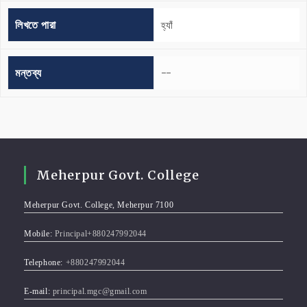
লিখতে পারা
হ্যাঁ
মন্তব্য
--
Meherpur Govt. College
Meherpur Govt. College, Meherpur 7100
Mobile:
Principal+880247992044
Telephone:
+880247992044
E-mail:
principal.mgc@gmail.com