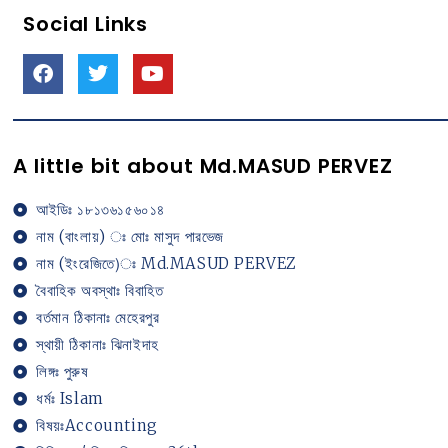
Social Links
A little bit about Md.MASUD PERVEZ
আইডিঃ ১৮১৩৬১৫৬০১৪
নাম (বাংলায়) ঃ মোঃ মাসুদ পারভেজ
নাম (ইংরেজিতে)ঃ Md.MASUD PERVEZ
বৈবাহিক অবস্থাঃ বিবাহিত
বর্তমান ঠিকানাঃ মেহেরপুর
স্থায়ী ঠিকানাঃ ঝিনাইদাহ
লিঙ্গঃ পুরুষ
ধর্মঃ Islam
বিষয়ঃAccounting