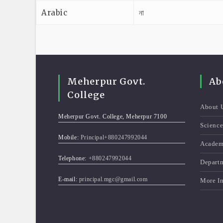
Arabic
না
Meherpur Govt.
Ab
College
About 
Meherpur Govt. College, Meherpur 7100
Scienc
Mobile:
Principal+880247992044
Academ
Telephone:
+880247992044
Depart
E-mail:
principal.mgc@gmail.com
More I