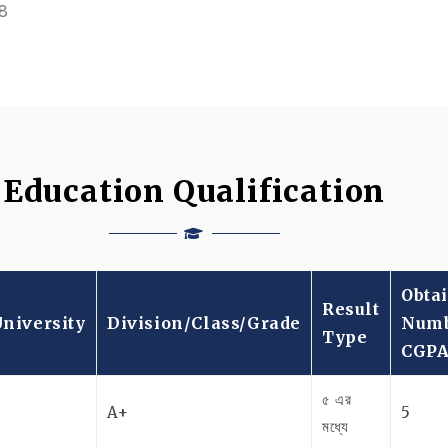
8
Education Qualification
Obta
Result
niversity
Division/Class/Grade
Numb
Type
CGP
৫ এর
A+
5
মধ্যে