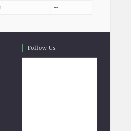
া
--
Follow Us