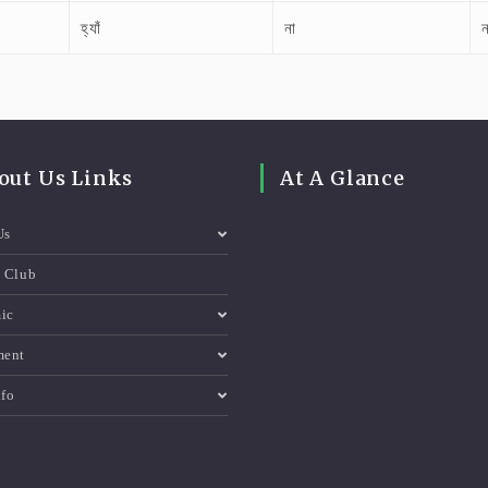
হ্যাঁ
না
ন
out Us Links
At A Glance
Us
e Club
ic
ment
nfo