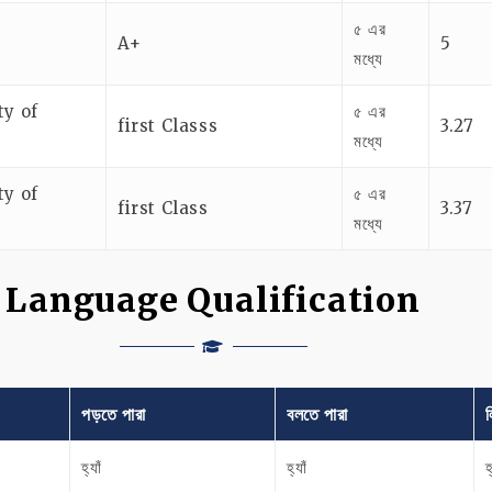
৫ এর
A+
5
মধ্যে
ty of
৫ এর
first Classs
3.27
মধ্যে
ty of
৫ এর
first Class
3.37
মধ্যে
Language Qualification
পড়তে পারা
বলতে পারা
ল
হ্যাঁ
হ্যাঁ
হ