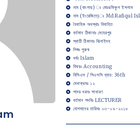
নাম (বাংলায়) ঃ মোঃরফিকুল ইসলাম
নাম (ইংরেজিতে)ঃ Md.Rafiqul I
বৈবাহিক অবস্থাঃ বিবাহিত
বর্তমান ঠিকানাঃ মেহেরপুর
স্থায়ী ঠিকানাঃ ঝিনাইদহ
লিঙ্গঃ পুরুষ
ধর্মঃ Islam
বিষয়ঃ Accounting
বিসিএস / পিএসসি ব্যাচ: 36th
মেধাক্রমঃ ১২
পদের ধরনঃ সাধারণ
বর্তমান পদবিঃ LECTURER
যোগদানের তারিখঃ ০৩-০৯-২০১৮
lam