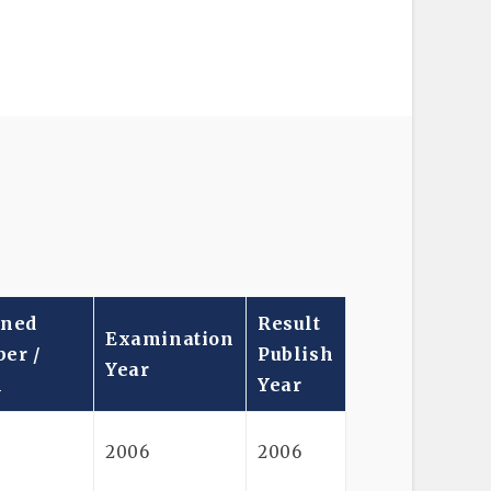
ined
Result
Examination
er /
Publish
Year
A
Year
2006
2006