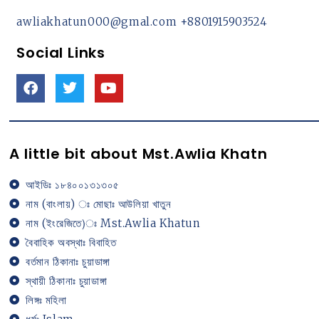
awliakhatun000@gmal.com
+8801915903524
Social Links
A little bit about Mst.Awlia Khatn
আইডিঃ ১৮৪০০১৩১৩০৫
নাম (বাংলায়) ঃ মোছাঃ আউলিয়া খাতুন
নাম (ইংরেজিতে)ঃ Mst.Awlia Khatun
বৈবাহিক অবস্থাঃ বিবাহিত
বর্তমান ঠিকানাঃ চুয়াডাঙ্গা
স্থায়ী ঠিকানাঃ চুয়াডাঙ্গা
লিঙ্গঃ মহিলা