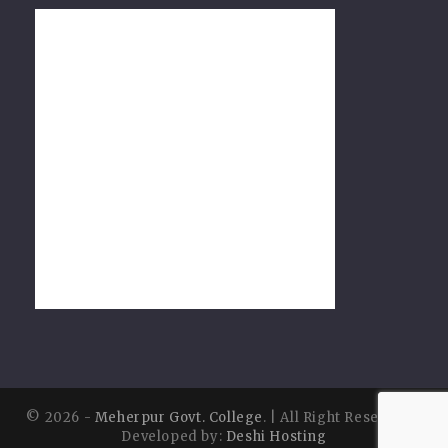
© 2026 -
Meherpur Govt. College
. | All Right Reserved |
Developed by:
Deshi Hosting