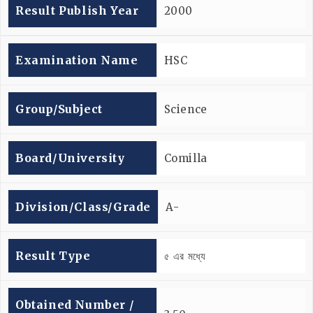
Result Publish Year
2000
Examination Name
HSC
Group/subject
Science
Board/university
Comilla
Division/Class/Grade
A-
Result Type
৫ এর মধ্যে
Obtained Number /