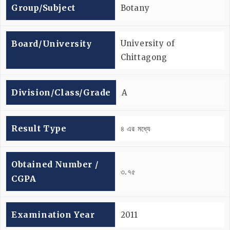
Group/subject
Botany
Board/university
University of
Chittagong
Division/Class/Grade
A
Result Type
৪ এর মধ্যে
Obtained Number /
৩.৭৫
CGPA
Examination Year
2011