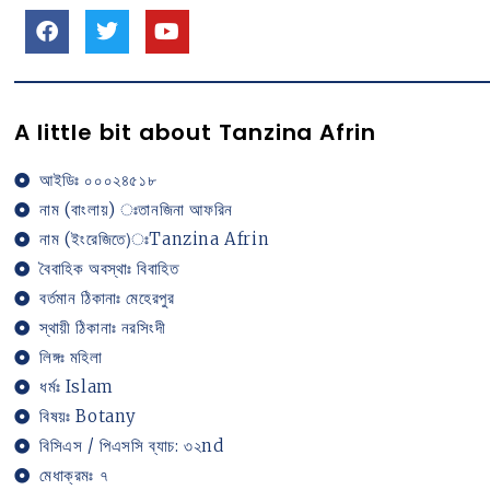
A little bit about Tanzina Afrin
আইডিঃ ০০০২৪৫১৮
নাম (বাংলায়) ঃতানজিনা আফরিন
নাম (ইংরেজিতে)ঃTanzina Afrin
বৈবাহিক অবস্থাঃ বিবাহিত
বর্তমান ঠিকানাঃ মেহেরপুর
স্থায়ী ঠিকানাঃ নরসিংদী
লিঙ্গঃ মহিলা
ধর্মঃ Islam
বিষয়ঃ Botany
বিসিএস / পিএসসি ব্যাচ: ৩২nd
মেধাক্রমঃ ৭