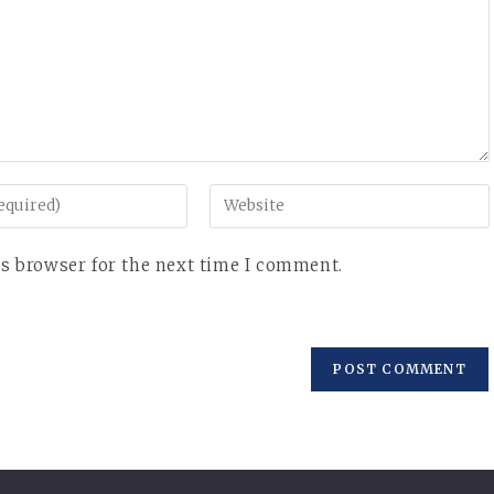
Enter
your
website
is browser for the next time I comment.
URL
(optional)