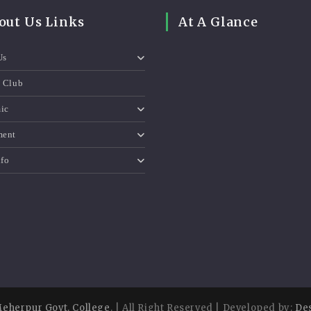
out Us Links
At A Glance
Us
e Club
ic
ment
nfo
eherpur Govt. College
. | All Right Reserved | Developed by:
De