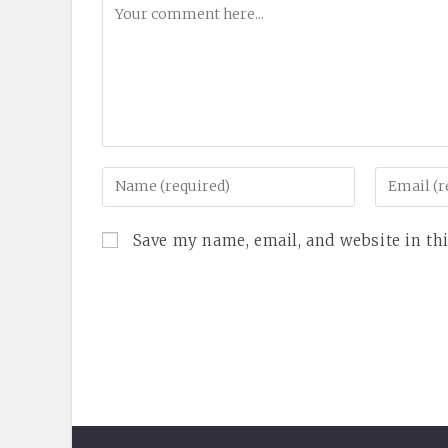
Comment
Enter
Enter
your
your
name
email
Save my name, email, and website in th
or
address
username
to
to
comment
comment