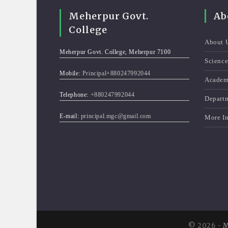
Meherpur Govt.
Ab
College
About 
Meherpur Govt. College, Meherpur 7100
Scienc
Mobile:
Principal+880247992044
Academ
Telephone:
+880247992044
Depart
E-mail:
principal.mgc@gmail.com
More I
© 2026 -
M