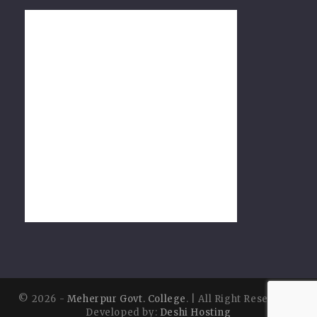
© 2026 -
Meherpur Govt. College
. | All Right Reserved |
Developed by:
Deshi Hosting