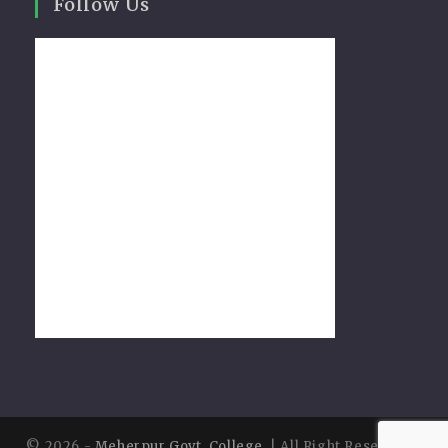
Follow Us
© 2026 -
Meherpur Govt. College
. | All Right Reserved |