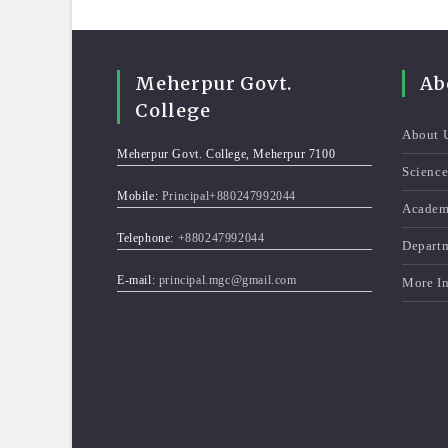
Meherpur Govt.
Ab
College
About 
Meherpur Govt. College, Meherpur 7100
Scienc
Mobile:
Principal+880247992044
Academ
Telephone:
+880247992044
Depart
E-mail:
principal.mgc@gmail.com
More I