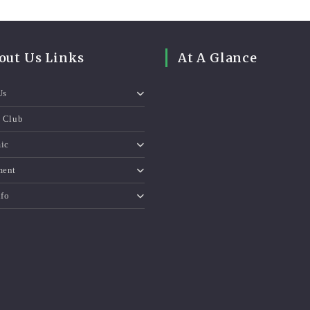
out Us Links
At A Glance
Us
e Club
ic
ment
nfo