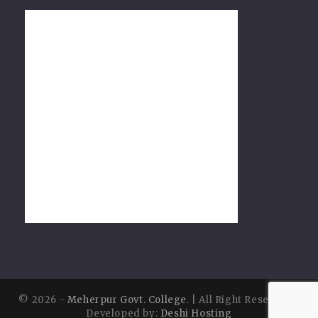
© 2026 -
Meherpur Govt. College
. | All Right Reserved |
Developed by:
Deshi Hosting