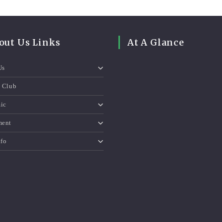
out Us Links
At A Glance
Us
e Club
ic
ment
nfo