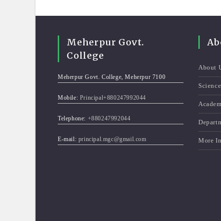
Meherpur Govt.
Ab
College
About 
Meherpur Govt. College, Meherpur 7100
Scienc
Mobile:
Principal+880247992044
Academ
Telephone:
+880247992044
Depart
E-mail:
principal.mgc@gmail.com
More I