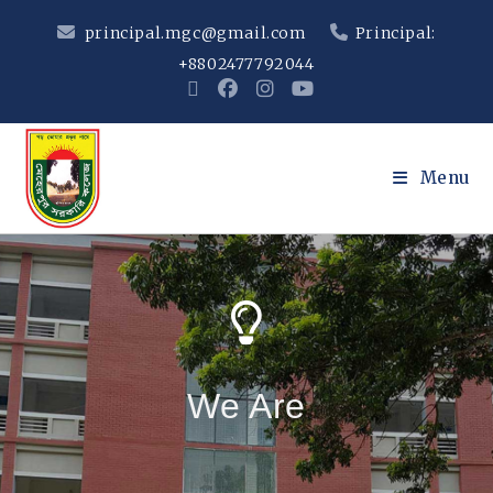
principal.mgc@gmail.com
Principal:
+8802477792044
Menu
We Are