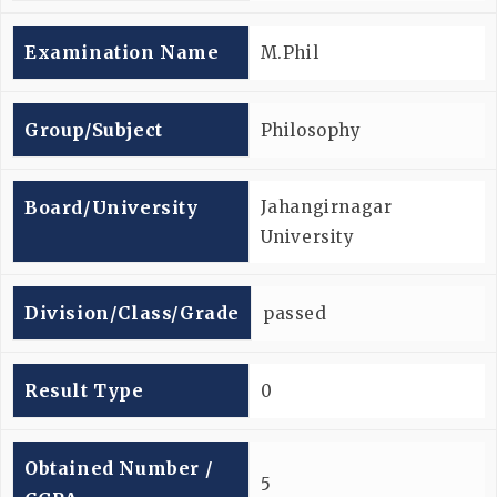
Examination Name
M.Phil
Group/subject
Philosophy
Board/university
Jahangirnagar
University
Division/Class/Grade
passed
Result Type
0
Obtained Number /
5