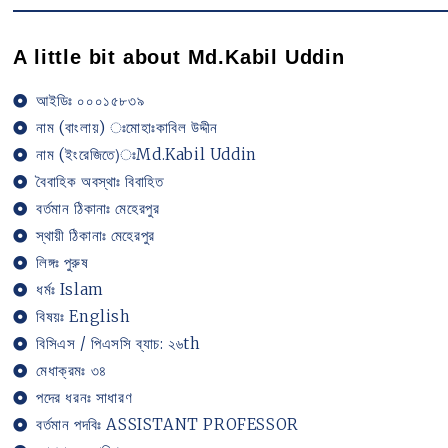
A little bit about Md.Kabil Uddin
আইডিঃ ০০০১৫৮৩৯
নাম (বাংলায়) ঃমোহাঃকাবিল উদ্দীন
নাম (ইংরেজিতে)ঃMd.Kabil Uddin
বৈবাহিক অবস্থাঃ বিবাহিত
বর্তমান ঠিকানাঃ মেহেরপুর
স্থায়ী ঠিকানাঃ মেহেরপুর
লিঙ্গঃ পুরুষ
ধর্মঃ Islam
বিষয়ঃ English
বিসিএস / পিএসসি ব্যাচ: ২৬th
মেধাক্রমঃ ৩৪
পদের ধরনঃ সাধারণ
বর্তমান পদবিঃ ASSISTANT PROFESSOR