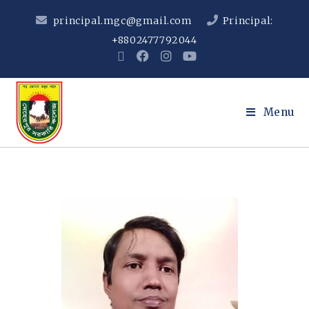
principal.mgc@gmail.com
Principal:
+8802477792044
Menu