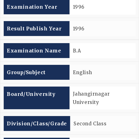
Examination Year
1996
Result Publish Year
1996
Examination Name
B.A
Group/subject
English
Board/university
Jahangirnagar
University
Division/Class/Grade
Second Class