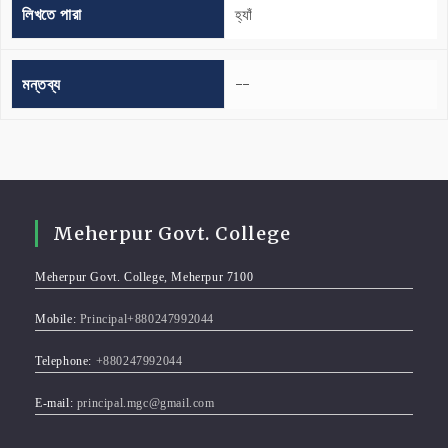
লিখতে পারা
হ্যাঁ
মন্তব্য
--
Meherpur Govt. College
Meherpur Govt. College, Meherpur 7100
Mobile:
Principal+880247992044
Telephone:
+880247992044
E-mail:
principal.mgc@gmail.com