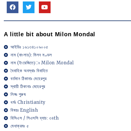
A little bit about Milon Mondal
আইডিঃ ১৬১৩৪১০৯০০৫
নাম (বাংলায়): মিলন মণ্ডল
নাম (ইংরেজিতে)ঃ Milon Mondal
বৈবাহিক অবস্থাঃ বিবাহিত
বর্তমান ঠিকানাঃ মেহেরপুর
স্থায়ী ঠিকানাঃ মেহেরপুর
লিঙ্গঃ পুরুষ
ধর্মঃ Christianity
বিষয়ঃ English
বিসিএস / পিএসসি ব্যাচ: ৩৪th
মেধাক্রমঃ ৫