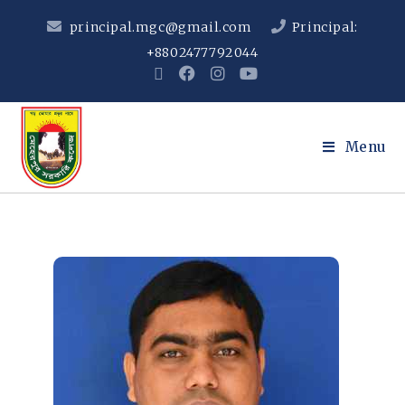
principal.mgc@gmail.com
Principal:
+8802477792044
Menu