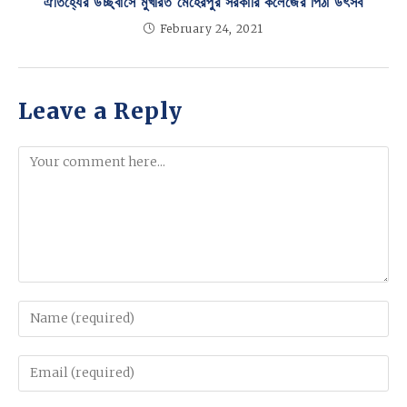
ঐতিহ্যের উচ্ছ্বাসে মুখরিত মেহেরপুর সরকারি কলেজের পিঠা উৎসব
February 24, 2021
Leave a Reply
Comment
Enter
your
name
Enter
or
your
username