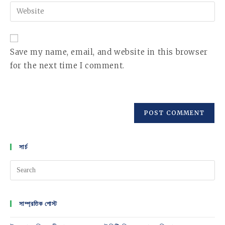
email
Enter
to
address
your
comment
to
website
comment
URL
Save my name, email, and website in this browser
(optional)
for the next time I comment.
সার্চ
সাম্প্রতিক পোস্ট