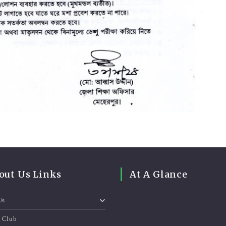
out Us Links
At A Glance
Us
e Club