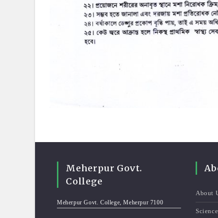
Meherpur Govt.
Ab
College
About 
Meherpur Govt. College, Meherpur 7100
Scienc