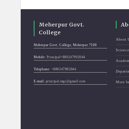
Meherpur Govt.
Ab
College
About 
Meherpur Govt. College, Meherpur 7100
Scienc
Mobile:
Principal+880247992044
Academ
Telephone:
+880247992044
Depart
E-mail:
principal.mgc@gmail.com
More I