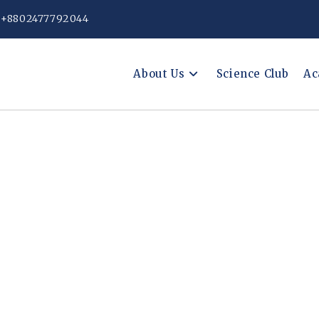
: +8802477792044
About Us
Science Club
Ac