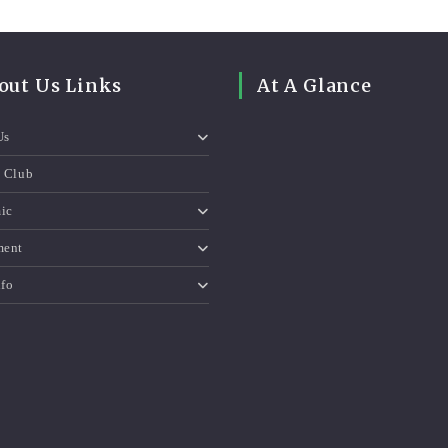
out Us Links
At A Glance
Us
e Club
ic
ment
nfo