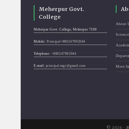
Meherpur Govt.
Ab
College
About 
Meherpur Govt. College, Meherpur 7100
Scienc
Mobile:
Principal+880247992044
Academ
Telephone:
+880247992044
Depart
E-mail:
principal.mgc@gmail.com
More I
© 2026 -
M