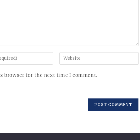
Enter
your
website
is browser for the next time I comment.
URL
(optional)