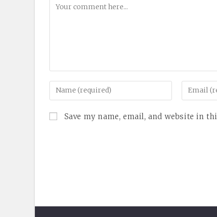
Comment
Enter
Enter
your
your
name
email
Save my name, email, and website in th
or
address
username
to
to
comment
comment