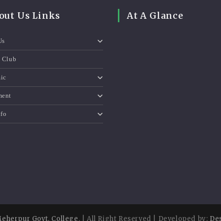
out Us Links
At A Glance
Us
e Club
ic
ment
nfo
eherpur Govt. College
. | All Right Reserved | Developed by:
De